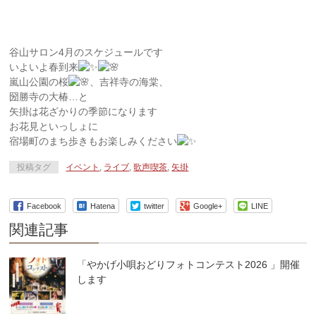
谷山サロン4月のスケジュールです
いよいよ春到来
嵐山公園の桜
、吉祥寺の海棠、
圀勝寺の大椿…と
矢掛は花ざかりの季節になります
お花見といっしょに
宿場町のまち歩きもお楽しみください
投稿タグ
イベント
,
ライブ
,
歌声喫茶
,
矢掛
Facebook
Hatena
twitter
Google+
LINE
関連記事
「やかげ小唄おどりフォトコンテスト2026 」開催
します