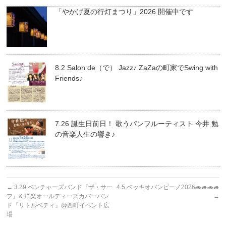
「やかげ夏の行灯まつり」2026 開催中です
8.2 Salon de（で） Jazz♪ ZaZaの町家でSwing with
Friends♪
7.26 誕生日前日！ 歌うパンフルーティスト 今井 勉
の音楽人生の響き♪
←
3.29 ベンチャーズバンド『ザ・サー
4.5 ベッキオバンビーノ2026🚗🚙🚗🚙
フ』& 洋楽オールディーズカバーバン
→
ド『リトルベティ』@西町イベント広
場