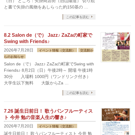
（日） ところ：矢掛商店街（旧山陽道） 切り絵
と書で矢掛の風物をあしらった約150基の …
この記事を読む
8.2 Salon de（で） Jazz♪ ZaZaの町家で
Swing with Friends♪
2026年7月28日
イベント情報（交流館）
交流館か
らのお知らせ
Salon de（で） Jazz♪ ZaZaの町家でSwing with
Friends♪ 8月2日（日）午後2時～ 開場 午後1時
30分 入場料 1000円（ワンドリンク付き）
大学生以下無料 大阪からZa …
この記事を読む
7.26 誕生日前日！ 歌うパンフルーティス
ト 今井 勉の音楽人生の響き♪
2026年7月20日
イベント情報（交流館）
誕生日前日！ 歌うパンフルーティスト 今井 勉