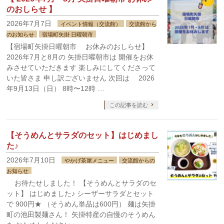
のおしらせ 】
2026年7月7日
イベント情報（交流館）
交流館から
のお知らせ
宿場町矢掛 日曜朝市
【宿場町矢掛日曜朝市 お休みのおしらせ】
2026年7月と8月の 矢掛日曜朝市は 開催をお休
みさせていただきます 楽しみにしてくださって
いた皆さま 申し訳ございません 次回は 2026
年9月13日（日） 8時〜12時 …
この記事を読む
【そうめんとサラダのセット】はじめまし
た♪
2026年7月10日
やかげ茶屋メニュー
交流館からの
お知らせ
お待たせしました！ 【そうめんとサラダのセ
ット】 はじめました♪ シーザーサラダとセット
で 900円★ （そうめん単品は600円） 麺は矢掛
町の池田製麺さん！ 矢掛特産の自慢のそうめん