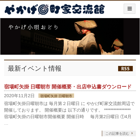
最新イベント情報
RSS
宿場町矢掛 日曜朝市 開催概要・出店申込書ダウンロード
2020年11月2日
宿場町矢掛 日曜朝市
宿場町矢掛日曜朝市は 毎月第２日曜日 に やかげ町家交流館周辺で
開催しております。 開催概要は 以下の通りです。 *****************
宿場町矢掛の日曜朝市開催概要 開催日時 毎月第2日曜日 ①4月
…
この記事を読む