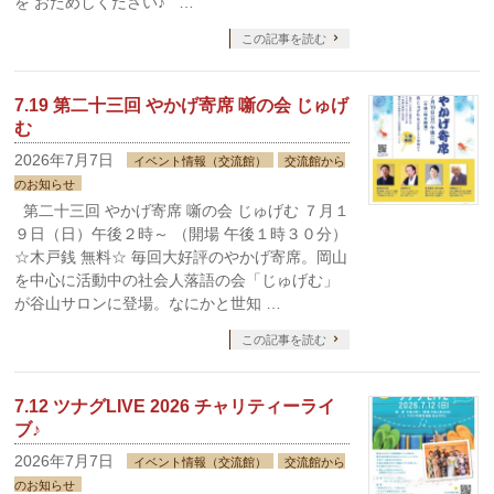
を おためしください♪ …
この記事を読む
7.19 第二十三回 やかげ寄席 噺の会 じゅげ
む
2026年7月7日
イベント情報（交流館）
交流館から
のお知らせ
第二十三回 やかげ寄席 噺の会 じゅげむ ７月１
９日（日）午後２時～ （開場 午後１時３０分）
☆木戸銭 無料☆ 毎回大好評のやかげ寄席。岡山
を中心に活動中の社会人落語の会「じゅげむ」
が谷山サロンに登場。なにかと世知 …
この記事を読む
7.12 ツナグLIVE 2026 チャリティーライ
ブ♪
2026年7月7日
イベント情報（交流館）
交流館から
のお知らせ