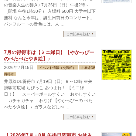
の音楽人生の響き♪ 7月26日（日）午後2時～
（開場 午後1時30分） 入場料 500円 大学生以下
無料 なんと今年は、誕生日前日のコンサート。
パンフルートの音色には、人 …
この記事を読む
7月の得得市は【ミニ縁日】【やかっぴー
のぺたぺたやき絵】♪
2026年7月15日
イベント情報（交流館）
井原線DE
得得市
井原線DE得得市 7月19日（日）９～12時 ＠矢
掛駅前広場 ちびっこ あつまれ！ 【ミニ縁
日！】 スーパーボールすくい おかしすくい
ガチャガチャ わなげ 【やかっぴーの ぺた
ぺたやき絵】 \ ガラスなどにぺ …
この記事を読む
【 2026年7月・8月 矢掛日曜朝市 お休み