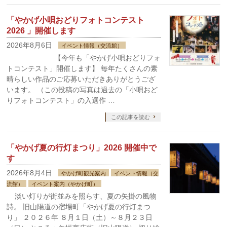
「やかげ小唄おどりフォトコンテスト
2026 」開催します
2026年8月6日
イベント情報（交流館）
【今年も「やかげ小唄おどりフォ
トコンテスト」開催します】 毎年たくさんの素
晴らしい作品のご応募いただきありがとうござ
います。 （この投稿の写真は過去の「小唄おど
りフォトコンテスト」の入選作 …
この記事を読む
「やかげ夏の行灯まつり」2026 開催中で
す
2026年8月4日
やかげ町観光案内
イベント情報（交
流館）
イベント案内（やかげ町）
淡い灯りが街並みを照らす、夏の矢掛の風物
詩。 旧山陽道の宿場町「やかげ夏の行灯まつ
り」 ２０２６年 ８月１日（土）～８月２３日