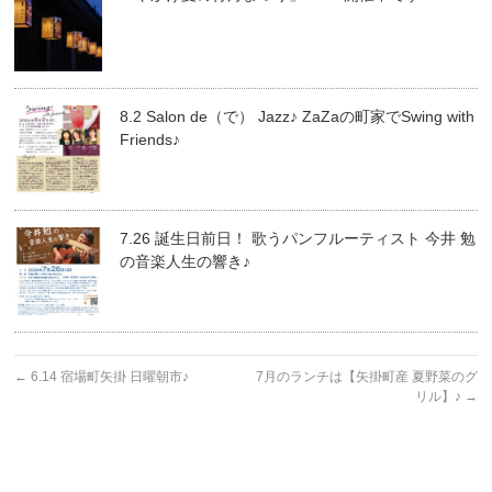
8.2 Salon de（で） Jazz♪ ZaZaの町家でSwing with
Friends♪
7.26 誕生日前日！ 歌うパンフルーティスト 今井 勉
の音楽人生の響き♪
←
6.14 宿場町矢掛 日曜朝市♪
7月のランチは【矢掛町産 夏野菜のグ
リル】♪
→