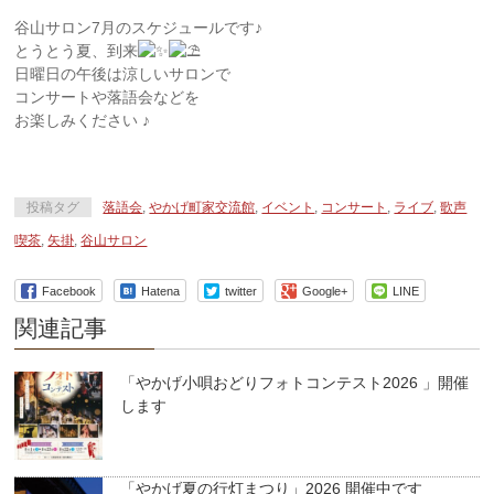
谷山サロン7月のスケジュールです♪
とうとう夏、到来
日曜日の午後は涼しいサロンで
コンサートや落語会などを
お楽しみください ♪
投稿タグ
落語会
,
やかげ町家交流館
,
イベント
,
コンサート
,
ライブ
,
歌声
喫茶
,
矢掛
,
谷山サロン
Facebook
Hatena
twitter
Google+
LINE
関連記事
「やかげ小唄おどりフォトコンテスト2026 」開催
します
「やかげ夏の行灯まつり」2026 開催中です