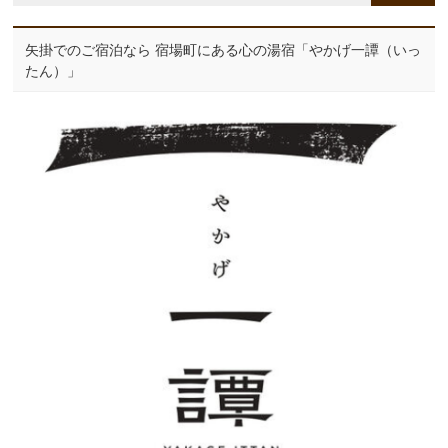
矢掛でのご宿泊なら 宿場町にある心の湯宿「やかげ一譚（いっ
たん）」