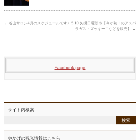
←
谷山サロン4月のスケジュールです♪
5.10 矢掛日曜朝市【今が旬！のアスパ
ラガス・ズッキーニなどを販売】
→
Facebook page
サイト内検索
やかげの観光情報はこちら