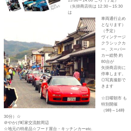
（矢掛商店街は 12:30～15:30
は
車両通行止め
となります）
（予定）
ヴィンテージ
クラシックカ
ー、スーパー
カー総勢 約
80台が
矢掛商店街に
停車します。
◎写真撮影で
きます
☆日曜朝市 も
特別開催
（9時～14時
30分）☆
＠やかげ町家交流館周辺
☆地元の特産品☆フード屋台・キッチンカーetc.