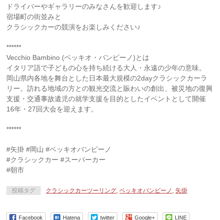
ドライバーやギャラリーのみなさんを歓迎します♪
宿場町の街並みと
クラシックカーの競演をお楽しみください♪
******
Vecchio Bambino (ベッキオ・バンビーノ)とは
イタリア語で子どもの心を持ち続ける大人・永遠の少年の意味。
岡山県内各地を舞台とした日本最大規模の2dayクラシックカーラ
リー。訪れる地域の方との観光交流と賑わいの創出、被災地の復興
支援・交通事故遺児の就学支援を目的としたイベントとして開催
16年・27回大会を迎えます。
******
#矢掛
#岡山
#ベッキオバンビーノ
#クラシックカー
#スーパーカー
#朝市
投稿タグ
クラシックカーツーリング
,
ベッキオバンビーノ
,
矢掛
Facebook
Hatena
twitter
Google+
LINE