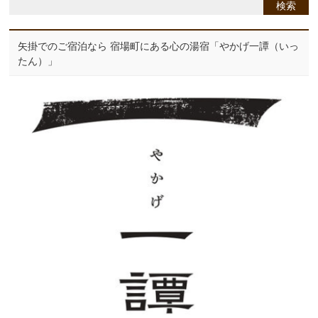
矢掛でのご宿泊なら 宿場町にある心の湯宿「やかげ一譚（いっ
たん）」