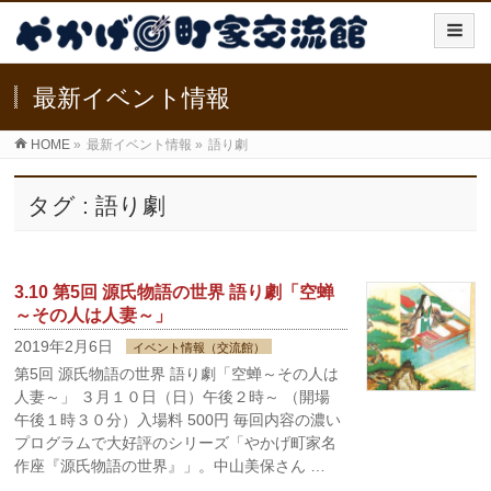
最新イベント情報
HOME
»
最新イベント情報
»
語り劇
タグ : 語り劇
3.10 第5回 源氏物語の世界 語り劇「空蝉
～その人は人妻～」
2019年2月6日
イベント情報（交流館）
第5回 源氏物語の世界 語り劇「空蝉～その人は
人妻～」 ３月１０日（日）午後２時～ （開場
午後１時３０分）入場料 500円 毎回内容の濃い
プログラムで大好評のシリーズ「やかげ町家名
作座『源氏物語の世界』」。中山美保さん …