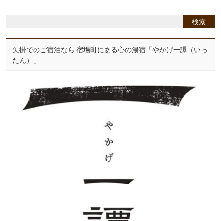
矢掛でのご宿泊なら 宿場町にある心の湯宿「やかげ一譚（いっ
たん）」