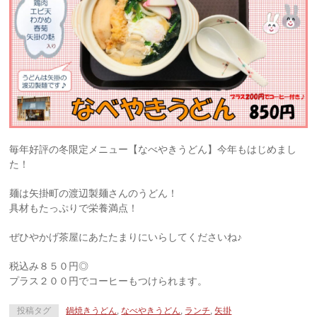
毎年好評の冬限定メニュー【なべやきうどん】今年もはじめまし
た！
麺は矢掛町の渡辺製麺さんのうどん！
具材もたっぷりで栄養満点！
ぜひやかげ茶屋にあたたまりにいらしてくださいね♪
税込み８５０円◎
プラス２００円でコーヒーもつけられます。
投稿タグ
鍋焼きうどん
,
なべやきうどん
,
ランチ
,
矢掛