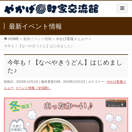
最新イベント情報
HOME
»
最新イベント情報
»
やかげ茶屋メニュー
»
今年も！【なべやきうどん】はじめました♪
今年も！【なべやきうどん】はじめまし
た♪
投稿日 : 2023年12月1日
最終更新日時 : 2023年12月1日
カテゴリー :
やかげ茶屋メ
ニュー
,
イベント情報（交流館）