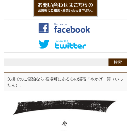
矢掛でのご宿泊なら 宿場町にある心の湯宿「やかげ一譚（いっ
たん）」