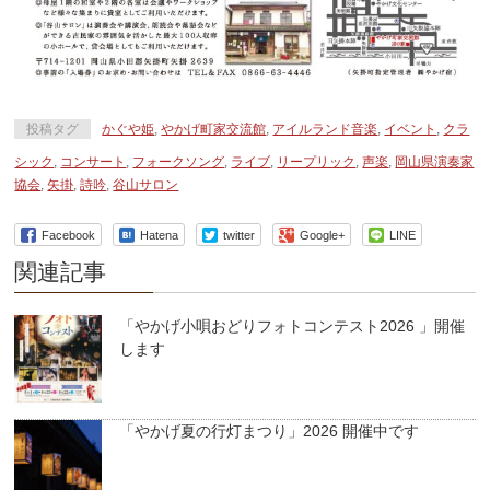
投稿タグ
かぐや姫
,
やかげ町家交流館
,
アイルランド音楽
,
イベント
,
クラ
シック
,
コンサート
,
フォークソング
,
ライブ
,
リープリック
,
声楽
,
岡山県演奏家
協会
,
矢掛
,
詩吟
,
谷山サロン
Facebook
Hatena
twitter
Google+
LINE
関連記事
「やかげ小唄おどりフォトコンテスト2026 」開催
します
「やかげ夏の行灯まつり」2026 開催中です