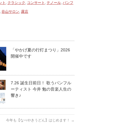
ント
,
クラシック
,
コンサート
,
テノール
,
パンフ
,
谷山サロン
,
露店
「やかげ夏の行灯まつり」2026
開催中です
7.26 誕生日前日！ 歌うパンフル
ーティスト 今井 勉の音楽人生の
響き♪
今年も【なべやきうどん】はじめます！
→