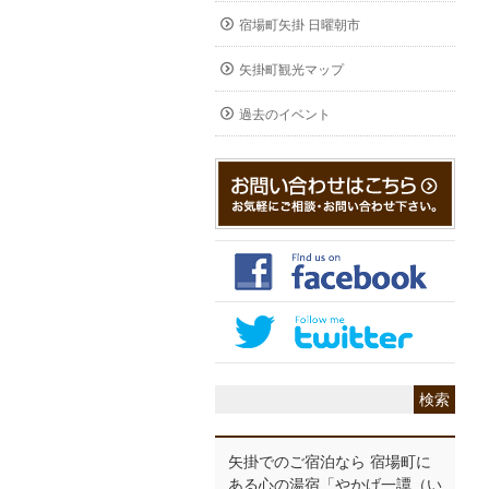
宿場町矢掛 日曜朝市
矢掛町観光マップ
過去のイベント
矢掛でのご宿泊なら 宿場町に
ある心の湯宿「やかげ一譚（い