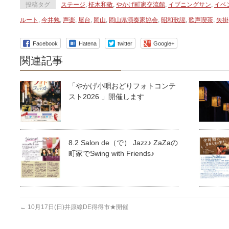
投稿タグ
ステージ
,
柾木和敬
,
やかげ町家交流館
,
イブニングサン
,
イベ
ルート
,
今井勉
,
声楽
,
屋台
,
岡山
,
岡山県演奏家協会
,
昭和歌謡
,
歌声喫茶
,
矢掛
Facebook
Hatena
twitter
Google+
関連記事
「やかげ小唄おどりフォトコンテ
スト2026 」開催します
8.2 Salon de（で） Jazz♪ ZaZaの
町家でSwing with Friends♪
←
10月17日(日)井原線DE得得市★開催