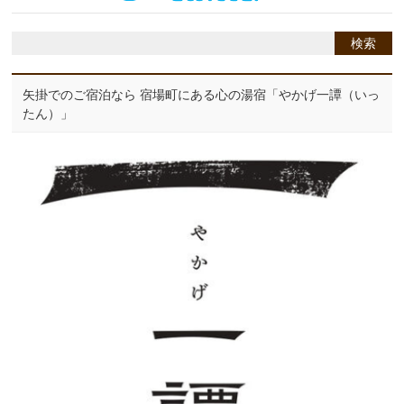
矢掛でのご宿泊なら 宿場町にある心の湯宿「やかげ一譚（いっ
たん）」