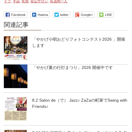
イブ
,
手品
,
矢掛
,
谷山サロン
,
谷茂岡一人
Facebook
Hatena
twitter
Google+
LINE
関連記事
「やかげ小唄おどりフォトコンテスト2026 」開催
します
「やかげ夏の行灯まつり」2026 開催中です
8.2 Salon de（で） Jazz♪ ZaZaの町家でSwing with
Friends♪