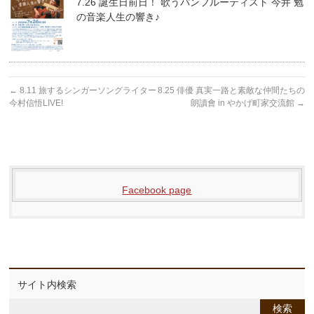
7.26 誕生日前日！ 歌うパンフルーティスト 今井 勉
の音楽人生の響き♪
←
8.11 旅するシンガーソングライター
8.25 俳優 真実一路と素敵な仲間たちの
今村信悟LIVE!
朗讀會 in やかげ町家交流館
→
Facebook page
サイト内検索