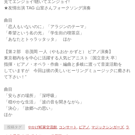
見てエンジョイ!聴いてエンジョイ!
★友情出演 TAG 山室さんフォークソング演奏
曲目
「恋人もいないのに」「アラジンのテーマ」
「希望という名の光」「学生街の喫茶店」
「あなたとトゥラッタッタ」 ほか
【第２部 谷茂岡 一人（やもおか かずと） ピアノ演奏】
東京都内をを中心に活躍する人気ピアニスト〔国立音大 卒〕
指揮・ピアノ・オペラ・作曲・編曲と多岐に渡って音楽活動を
していますが 今回は彼の美しいヒーリングミュージックに癒され
て下さい！”
曲目
「安らぎの場所」「深呼吸」
「穏やかな生活」「波の音を聞きながら」
「決心」「故郷への思い」
ほか
投稿タグ
やかげ町家交流館
,
コンサート
,
ピアノ
,
マジックシンガーズ
,
ラ