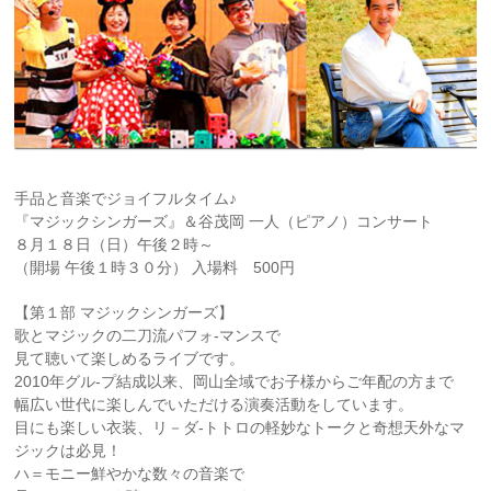
手品と音楽でジョイフルタイム♪
『マジックシンガーズ』＆谷茂岡 一人（ピアノ）コンサート
８月１８日（日）午後２時～
（開場 午後１時３０分） 入場料 500円
【第１部 マジックシンガーズ】
歌とマジックの二刀流パフォ-マンスで
見て聴いて楽しめるライブです。
2010年グル-プ結成以来、岡山全域でお子様からご年配の方まで
幅広い世代に楽しんでいただける演奏活動をしています。
目にも楽しい衣装、リ－ダ-トトロの軽妙なトークと奇想天外なマ
ジックは必見！
ハ＝モニー鮮やかな数々の音楽で