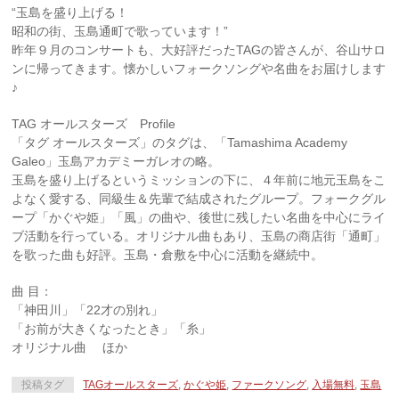
“玉島を盛り上げる！
昭和の街、玉島通町で歌っています！”
昨年９月のコンサートも、大好評だったTAGの皆さんが、谷山サロ
ンに帰ってきます。懐かしいフォークソングや名曲をお届けします
♪
TAG オールスターズ Profile
「タグ オールスターズ」のタグは、「Tamashima Academy
Galeo」玉島アカデミーガレオの略。
玉島を盛り上げるというミッションの下に、４年前に地元玉島をこ
よなく愛する、同級生＆先輩で結成されたグループ。フォークグル
ープ「かぐや姫」「風」の曲や、後世に残したい名曲を中心にライ
ブ活動を行っている。オリジナル曲もあり、玉島の商店街「通町」
を歌った曲も好評。玉島・倉敷を中心に活動を継続中。
曲 目：
「神田川」「22才の別れ」
「お前が大きくなったとき」「糸」
オリジナル曲 ほか
投稿タグ
TAGオールスターズ
,
かぐや姫
,
ファークソング
,
入場無料
,
玉島