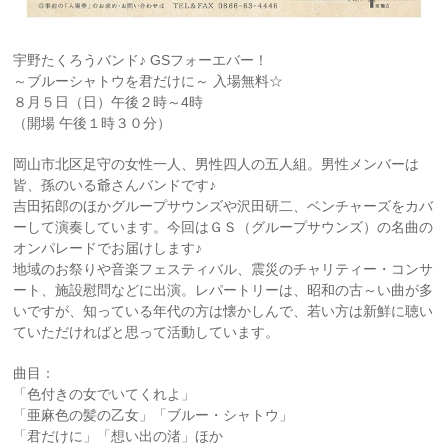
宇野たくろうバンド♪ GSフォーエバー！
～ブルーシャトウを君だけに～ 入場無料☆
８月５日（日）午後２時～4時
（開場 午後１時３０分）
岡山市北区足守の女性一人、男性四人の五人組。男性メンバーは
皆、孫のいる爺さんバンドです♪
吉田拓郎のほかグループサウンズや沢田研二、ベンチャーズをカバ
ーして演奏しています。今回はＧＳ（グループサウンズ）の名曲の
オンパレードでお届けします♪
地域のお祭りや音楽フェスティバル、震災のチャリティー・コンサ
ート、施設慰問などに出演。レパートリーは、昭和の古～い曲が多
いですが、知っている年代の方は懐かしんで、若い方は新鮮に聴い
ていただければと思って活動しています。
曲目：
「色付きの女でいてくれよ」
「亜麻色の髪の乙女」「ブルー・シャトウ」
「君だけに」「想い出の渚」ほか