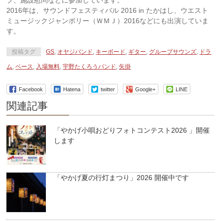
ブ、施設慰問などに参加しています。
2016年は、サウンドフェスティバル 2016 in たかはし、ウエスト
ミュージックジャンボリー（ＷＭＪ）2016などにも出演していま
す。
投稿タグ
GS
,
オヤジバンド
,
キーボード
,
ギター
,
グループサウンズ
,
ドラ
ム
,
ベース
,
入場無料
,
宇野たくろうバンド
,
矢掛
Facebook
Hatena
twitter
Google+
LINE
関連記事
「やかげ小唄おどりフォトコンテスト2026 」開催
します
「やかげ夏の行灯まつり」2026 開催中です