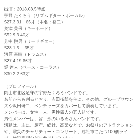
出演：2018.08.5時点
宇野 たくろう（リズムギター・ボーカル）
S27.3.31 66才（本名：裕二）
奥津 美保（キーボード）
S52.9.3 40才
芳中 悦男（リードギター）
S28.1.5 65才
河原 基晴（ドラムス）
S27.4.19 66才
堀 達人（ベース・コーラス）
S30.2.2 63才
（プロフィール）
岡山市北区足守の宇野たくろうバンドです。
名前からも判るとおり、吉田拓郎を主に、その他、グループサウン
ズや沢田研二、ベンチャーズをカバーして演奏しています。
メンバーは、女性一人、男性四人の五人組です。
男性メンバーは、皆、孫のいる爺さんバンドです。
活動は、主に、足守、総社、高梁などで、お祭りのアトラクション
や、震災のチャリティー・コンサート、総社市こたつ100個ライ