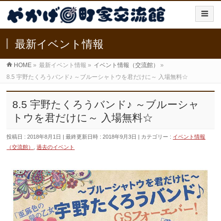
最新イベント情報
HOME
»
最新イベント情報
»
イベント情報（交流館）
»
8.5 宇野たくろうバンド♪ ～ブルーシャトウを君だけに～ 入場無料☆
8.5 宇野たくろうバンド♪ ～ブルーシャ
トウを君だけに～ 入場無料☆
投稿日 : 2018年8月1日
最終更新日時 : 2018年9月3日
カテゴリー :
イベント情報
（交流館）
,
過去のイベント