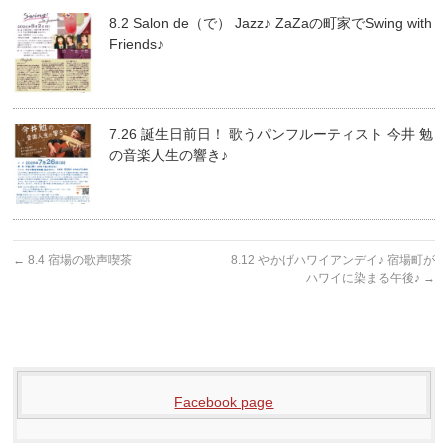
8.2 Salon de（で） Jazz♪ ZaZaの町家でSwing with
Friends♪
7.26 誕生日前日！ 歌うパンフルーティスト 今井 勉
の音楽人生の響き♪
←
8.4 宿場の歌声喫茶
8.12 やかげハワイアンデイ♪ 宿場町が
ハワイに染まる午後♪
→
Facebook page