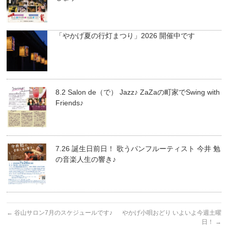
「やかげ夏の行灯まつり」2026 開催中です
8.2 Salon de（で） Jazz♪ ZaZaの町家でSwing with
Friends♪
7.26 誕生日前日！ 歌うパンフルーティスト 今井 勉
の音楽人生の響き♪
←
谷山サロン7月のスケジュールです♪
やかげ小唄おどり いよいよ今週土曜
日！
→