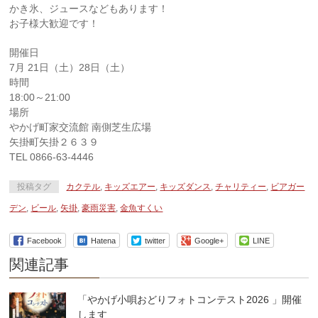
かき氷、ジュースなどもあります！
お子様大歓迎です！
開催日
7月 21日（土）28日（土）
時間
18:00～21:00
場所
やかげ町家交流館 南側芝生広場
矢掛町矢掛２６３９
TEL 0866-63-4446
投稿タグ
カクテル
,
キッズエアー
,
キッズダンス
,
チャリティー
,
ビアガー
デン
,
ビール
,
矢掛
,
豪雨災害
,
金魚すくい
Facebook
Hatena
twitter
Google+
LINE
関連記事
「やかげ小唄おどりフォトコンテスト2026 」開催
します