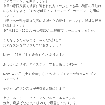
ビアガーデン」を開催します】
今回の豪雨災害で被害に遭われた方々の少しでも早い復旧の手助け
になりますよう 「やかげ町家チャリティービアガーデン」を開催
します。
（売上の一部を豪雨災害の復興のため寄付いたします。詳細は後日
記載します。）
※7月21日・28日の 矢掛商店街 土曜夜市 は中止になりました。
こんなときだからこそ、みんなで話して
元気な矢掛を取り戻していきましょう！
New! →21日（土）金魚すくい あります♪
ふわふわかき氷、アイスクレープも出店します(•ө•)♡
New! →28日（土）金魚すくい や キッズエアーの皆さんのダンス
ステージも！
子供たちのダンス☆が矢掛を元気にします！
生ビール、チューハイ、ノンアルコールカクテル、
焼鳥、唐揚げなど おつまみもご用意しております。