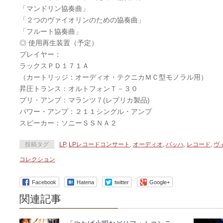
「マンドリン協奏曲」
「２つのヴァイオリンのための協奏曲」
「フルート協奏曲」
◎ 使用再生装置（予定）
プレイヤー：
ラックスＰＤ１７１Ａ
（カートリッジ：オーディオ・テクニカＭＣ型モノラル用）
昇圧トランス：オルトフォンＴ－３０
プリ・アンプ：マランツ７(レプリカ製品)
パワー・アンプ：２１１シングル・アンプ
スピーカー：ソニーＳＳＮＡ２
投稿タグ
LP
,
LPレコードコンサート
,
オーディオ
,
バッハ
,
レコード
,
ヴ
コレクション
Facebook
Hatena
twitter
Google+
関連記事