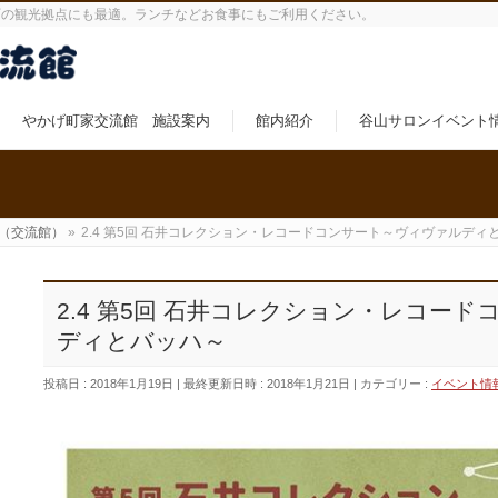
町の観光拠点にも最適。ランチなどお食事にもご利用ください。
やかげ町家交流館 施設案内
館内紹介
谷山サロンイベント
（交流館）
»
2.4 第5回 石井コレクション・レコードコンサート～ヴィヴァルディ
2.4 第5回 石井コレクション・レコー
ディとバッハ～
投稿日 : 2018年1月19日
最終更新日時 : 2018年1月21日
カテゴリー :
イベント情