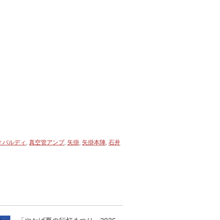
ィバルディ
,
真空管アンプ
,
矢掛
,
矢掛本陣
,
石井