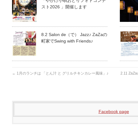
「やかげ小唄おどりフォトコンテ
スト2026 」開催します
8.2 Salon de（で） Jazz♪ ZaZaの
町家でSwing with Friends♪
←
1月のランチは 「とん汁 と グリルチキンカレー風味」♪
2.11 Za
Facebook page