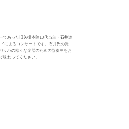
ーであった旧矢掛本陣13代当主・石井遵
ードによるコンサートです。石井氏の貴
バッハの様々な楽器のための協奏曲をお
で味わってください。