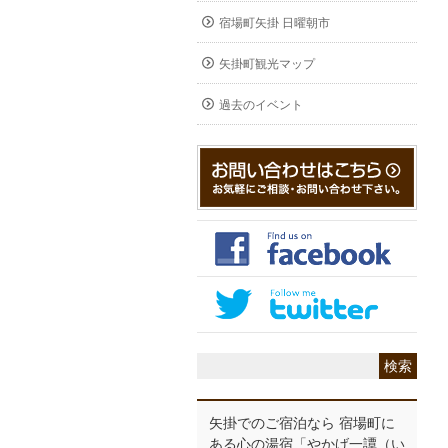
宿場町矢掛 日曜朝市
矢掛町観光マップ
過去のイベント
矢掛でのご宿泊なら 宿場町に
ある心の湯宿「やかげ一譚（い