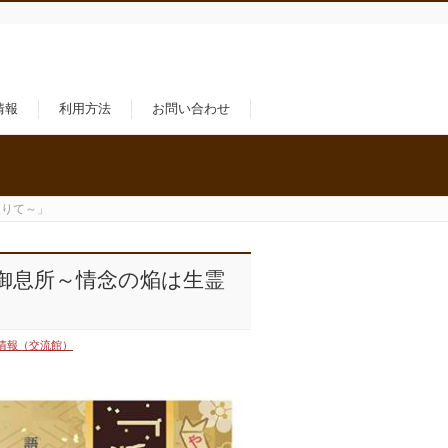
情報
利用方法
お問い合わせ
なりて～」
六条御息所～情念の焔は生霊
情報（交流館）