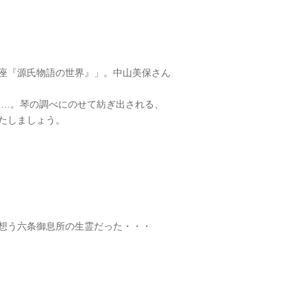
座『源氏物語の世界』」。中山美保さん
は…。琴の調べにのせて紡ぎ出される、
たしましょう。
想う六条御息所の生霊だった・・・