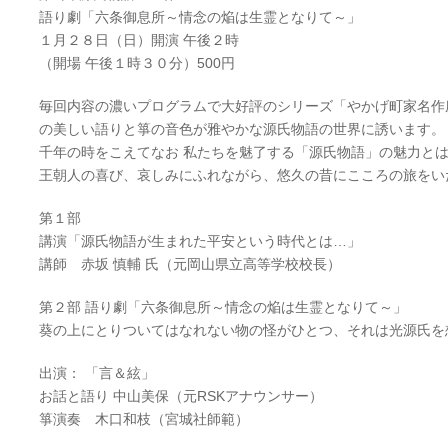
語り劇「六条御息所～情念の焔は生霊となりて～」
１月２８日（日）開演 午後２時
（開場 午後１時３０分）500円
毎回内容の濃いプログラムで大好評のシリーズ「やかげ町家名作
の美しい語りと箏の音色が雅やかな源氏物語の世界に誘います。
千年の時をこえてなお 私たちを魅了する「源氏物語」の魅力と
王朝人の喜び、哀しみにふれながら、悠久の昔にこころの旅をい
第１部
講演「源氏物語が生まれた平安という時代とは…」
講師 赤坂 慎輔 氏（元岡山県立高等学校校長）
第２部 語り劇「六条御息所～情念の焔は生霊となりて～」
葵の上にとりついてはなれない物の怪がひとつ、それは光源氏を
出演： 「言＆絃」
お話と語り 中山美保（元RSKアナウンサー）
箏演奏 木口和枝（宮城社師範）