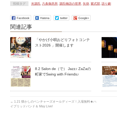
投稿タグ
光源氏
,
六条御息所
,
源氏物語の世界
,
矢掛
,
紫式部
,
語り劇
Facebook
Hatena
twitter
Google+
関連記事
「やかげ小唄おどりフォトコンテ
スト2026 」開催します
8.2 Salon de（で） Jazz♪ ZaZaの
町家でSwing with Friends♪
←
1.21 懐かしのベンチャーズオールディーズ！入場無料★ハ
イブリッドバンド＆ May Live!