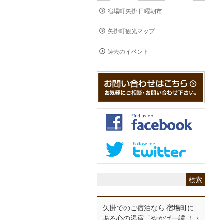
宿場町矢掛 日曜朝市
矢掛町観光マップ
過去のイベント
矢掛でのご宿泊なら 宿場町に
ある心の湯宿「やかげ一譚（い