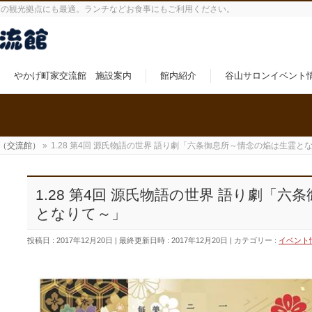
町の観光拠点にも最適。ランチなどお食事にもご利用ください。
やかげ町家交流館 施設案内
館内紹介
谷山サロンイベント
（交流館）
»
1.28 第4回 源氏物語の世界 語り劇「六条御息所～情念の焔は生霊と
1.28 第4回 源氏物語の世界 語り劇「
となりて～」
投稿日 : 2017年12月20日
最終更新日時 : 2017年12月20日
カテゴリー :
イベント