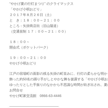
“やかげ夏の行灯まつり” のクライマックス
「やかげ小唄おどり」
２０１７年８月２６日（土）
と き：１８：００～２１：００
ところ：矢掛商店街（旧山陽道）
（交通規制 １７：００～２１：００）
１８：００～
開会式（ポケットパーク）
１９：００～２１：００
やかげ小唄おどり
江戸の宿場町の面影の残る矢掛の町並みに、行灯の柔らか
な明か
飾った約50名の踊り手がしとやかな舞を披露する「やかげ小唄お
ゆったりとした手振りのなかから不思議な時間が紡ぎ出さ
れ、夏
お問合せ
やかげ町家交流館 0866-63-4446
————————–
——————