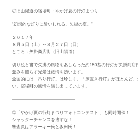
◎旧山陽道の宿場町・やかげ夏の行灯まつり
“幻想的な灯りに酔いしれる、矢掛の夏。”
２０１７年
８月５日（土）～８月２７日（日）
ところ：矢掛商店街（旧山陽道）
切り絵と書で矢掛の風物をあしらった約150基の行灯が
矢掛商店
並みを照
らす光景は旅情を誘います。
全国的には「吊り行灯」は珍しく、「床置き行灯」がほと
んど。
い、宿場町の
風情を醸し出しています。
————————–
——————
◎「やかげ夏の行灯まつりフォトコンテスト 」も同時開催！
シャッターチャンスを逃すな！
審査員はアラーキー氏と坂田氏！