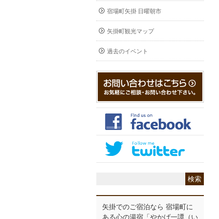
宿場町矢掛 日曜朝市
矢掛町観光マップ
過去のイベント
矢掛でのご宿泊なら 宿場町に
ある心の湯宿「やかげ一譚（い