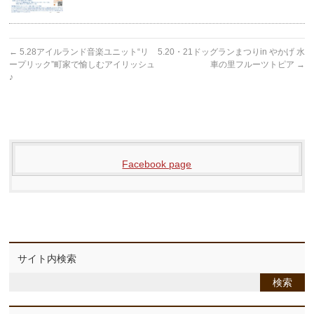
←
5.28アイルランド音楽ユニット“リ
5.20・21ドッグランまつりin やかげ 水
ープリック”町家で愉しむアイリッシュ
車の里フルーツトピア
→
♪
Facebook page
サイト内検索