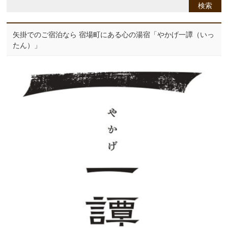
矢掛でのご宿泊なら 宿場町にある心の湯宿「やかげ一譚（いっ
たん）」