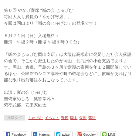
第６回 やかげ寄席 “噺の会 じゅげむ”
毎回大入り満員の「やかげ寄席」。
今回は岡山より「噺の会じゅげむ」の登場です！
５月２１日（日）入場無料 ♪
開演 午後２時（開場 午後１時３０分）
「噺の会じゅげむ岡山支店」は大阪は高槻市に発足した社
会人落語
の会で、そこから派生したのが岡山、北九州の小
倉支店でありま
す。岡山、倉敷、早島の３ヶ所で定期の寄
席を年１２回開催してい
るほか、公民館のシニア講座や町
の敬老会などに、依頼があれば可
能な限り出前落語をおこ
なっています。
出演：噺の会 じゅげむ
吉備家めじろ 笑皆亭凡々
紫亭式部、安里家結太
投稿タグ
じゅげむ
,
イベント
,
寄席
,
岡山
,
矢掛
,
落語
Facebook
Hatena
twitter
Google+
LINE