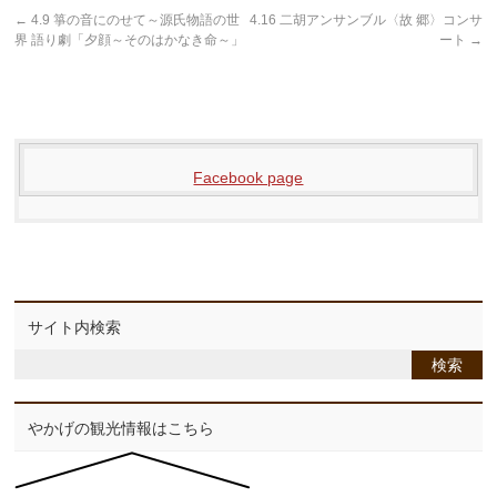
←
4.9 箏の音にのせて～源氏物語の世
4.16 二胡アンサンブル〈故 郷〉コンサ
界 語り劇「夕顔～そのはかなき命～」
ート
→
Facebook page
サイト内検索
やかげの観光情報はこちら