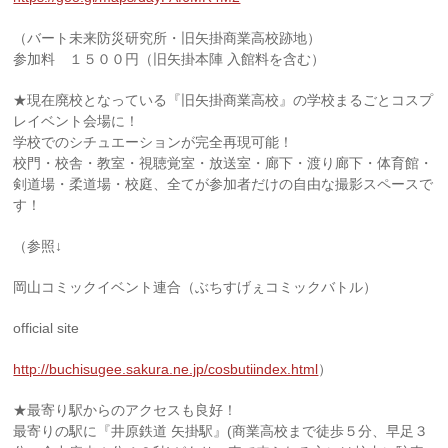
（バート未来防災研究所・旧矢掛商業高校跡地）
参加料 １５００円（旧矢掛本陣 入館料を含む）
★現在廃校となっている『旧矢掛商業高校』の学校まるごとコスプ
レイベント会場に！
学校でのシチュエーションが完全再現可能！
校門・校舎・教室・視聴覚室・放送室・廊下・渡り廊下・体育館・
剣道場・柔道場・校庭、全てが参加者だけの自由な撮影スペースで
す！
（参照↓
岡山コミックイベント連合（ぶちすげぇコミックバトル）
official site
http://buchisugee.sakura.ne.jp/cosbutiindex.html
）
★最寄り駅からのアクセスも良好！
最寄りの駅に『井原鉄道 矢掛駅』(商業高校まで徒歩５分、早足３