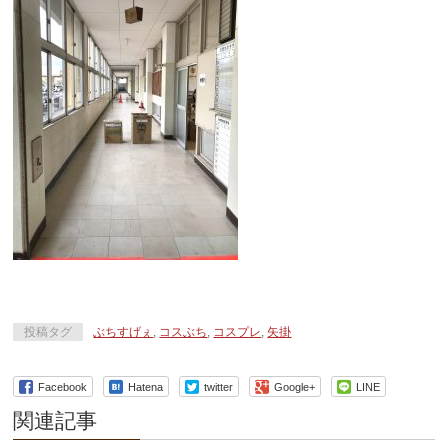
投稿タグ
ぶちすげぇ
,
コスぶち
,
コスプレ
,
矢掛
Facebook
Hatena
twitter
Google+
LINE
関連記事