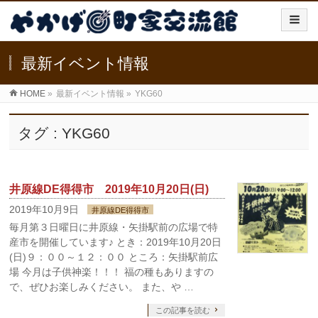
最新イベント情報
HOME
»
最新イベント情報
»
YKG60
タグ : YKG60
井原線DE得得市 2019年10月20日(日)
2019年10月9日
井原線DE得得市
毎月第３日曜日に井原線・矢掛駅前の広場で特
産市を開催しています♪ とき：2019年10月20日
(日)９：００～１２：００ ところ：矢掛駅前広
場 今月は子供神楽！！！ 福の種もありますの
で、ぜひお楽しみください。 また、や …
この記事を読む