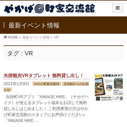
最新イベント情報
HOME
»
最新イベント情報
»
VR
タグ : VR
矢掛観光VRタブレット 無料貸し出し！
2021年1月8日
やかげ町観光案内
交流館からのお知
らせ
矢掛町VRアプリ「YAKAGE HIKE」（ヤカゲハ
イク）が使えるタブレット端末をお試しで無料
貸し出しはじめました！ ご利用希望の方はやか
げ町家交流館のスタッフにお声掛けください♪
「YAKAGE HIKE …