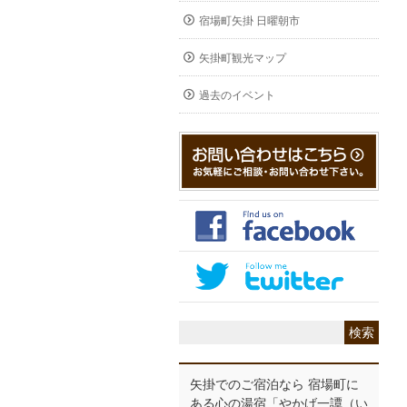
宿場町矢掛 日曜朝市
矢掛町観光マップ
過去のイベント
矢掛でのご宿泊なら 宿場町に
ある心の湯宿「やかげ一譚（い