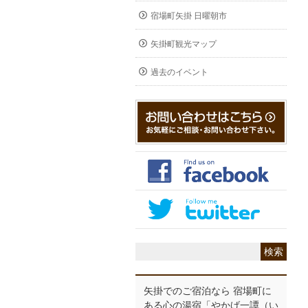
宿場町矢掛 日曜朝市
矢掛町観光マップ
過去のイベント
矢掛でのご宿泊なら 宿場町に
ある心の湯宿「やかげ一譚（い