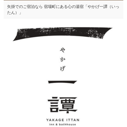
矢掛でのご宿泊なら 宿場町にある心の湯宿「やかげ一譚（いっ
たん）」