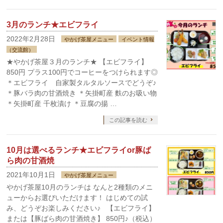
3月のランチ★エビフライ
2022年2月28日
やかげ茶屋メニュー
イベント情報
（交流館）
★やかげ茶屋３月のランチ★ 【エビフライ】
850円 プラス100円でコーヒーをつけられます◎
＊エビフライ 自家製タルタルソースでどうぞ♪
＊豚バラ肉の甘酒焼き ＊矢掛町産 麩のお吸い物
＊矢掛町産 千枚漬け ＊豆腐の揚 …
この記事を読む
10月は選べるランチ★エビフライor豚ば
ら肉の甘酒焼
2021年10月1日
やかげ茶屋メニュー
やかげ茶屋10月のランチは なんと2種類のメニ
ューからお選びいただけます！ はじめての試
み、どうぞお楽しみください♪ 【エビフライ】
または【豚ばら肉の甘酒焼き】 850円♪（税込）