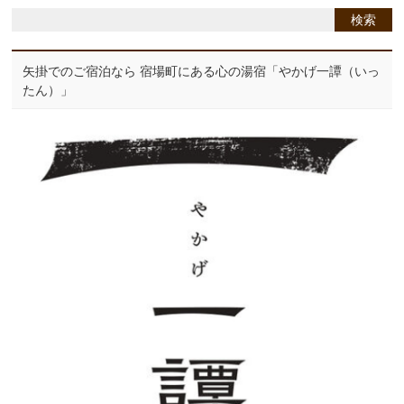
矢掛でのご宿泊なら 宿場町にある心の湯宿「やかげ一譚（いっ
たん）」