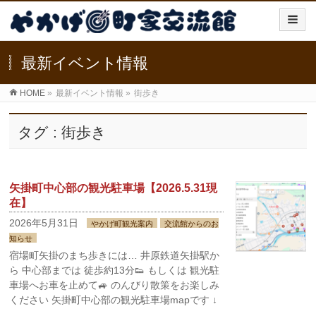
最新イベント情報
HOME
»
最新イベント情報
»
街歩き
タグ : 街歩き
矢掛町中心部の観光駐車場【2026.5.31現
在】
2026年5月31日
やかげ町観光案内
交流館からのお
知らせ
宿場町矢掛のまち歩きには… 井原鉄道矢掛駅か
ら 中心部までは 徒歩約13分👟 もしくは 観光駐
車場へお車を止めて🚙 のんびり散策をお楽しみ
ください 矢掛町中心部の観光駐車場mapです ↓
…