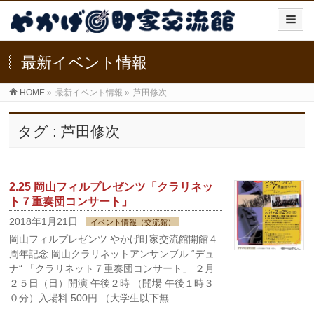
最新イベント情報
HOME
»
最新イベント情報
»
芦田修次
タグ : 芦田修次
2.25 岡山フィルプレゼンツ「クラリネッ
ト７重奏団コンサート」
2018年1月21日
イベント情報（交流館）
岡山フィルプレゼンツ やかげ町家交流館開館４
周年記念 岡山クラリネットアンサンブル “デュ
ナ“ 「クラリネット７重奏団コンサート」 ２月
２５日（日）開演 午後２時 （開場 午後１時３
０分）入場料 500円 （大学生以下無 …