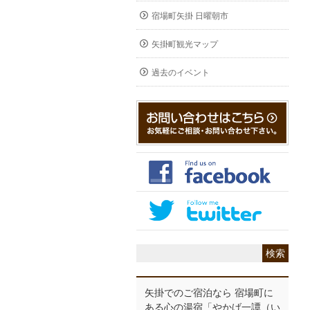
宿場町矢掛 日曜朝市
矢掛町観光マップ
過去のイベント
矢掛でのご宿泊なら 宿場町に
ある心の湯宿「やかげ一譚（い