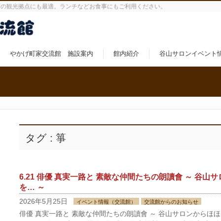
町の観光拠点にも最適。ランチなどお食事にもご利用ください。
やかげ町家交流館 施設案内
館内紹介
谷山サロンイベント
タグ : 箏
6.21 俳優 真実一路と 素敵な仲間たちの朗讀會 ～ 谷山
を… ～
2026年5月25日
イベント情報（交流館）
交流館からのお知らせ
俳優 真実一路と 素敵な仲間たちの朗讀會 ～ 谷山サロンからほほえ