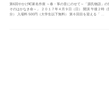
第6回やかげ町家名作座 ～春・箏の音にのせて～「源氏物語」の
そのはかなき命～」 ２０１７年４月９日（日） 開演 午後２時（
分） 入場料 500円（大学生以下無料） 第６回目を迎える「 …