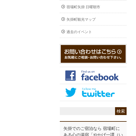
宿場町矢掛 日曜朝市
矢掛町観光マップ
過去のイベント
矢掛でのご宿泊なら 宿場町に
ある心の湯宿「やかげ一譚（い