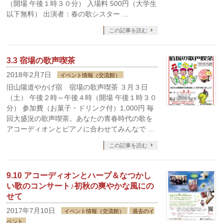
（開場 午後１時３０分） 入場料 500円（大学生
以下無料） 出演者：春の歌シスター …
この記事を読む
3.3 宿場の歌声喫茶
2018年2月7日
イベント情報（交流館）
旧山陽道やかげ宿 宿場の歌声喫茶 ３月３日
（土） 午後２時～午後４時（開場 午後１時３０
分） 参加費（お菓子・ドリンク付）1,000円 毎
回大盛況の歌声喫茶。あなたの青春時代の歌を
アコーディオンとピアノに合わせてみんなで …
この記事を読む
9.10 アコーディオンとハープ＆なつかし
い歌のコンサート♪初秋の爽やかな風にの
せて
2017年7月10日
イベント情報（交流館）
過去のイ
ベント