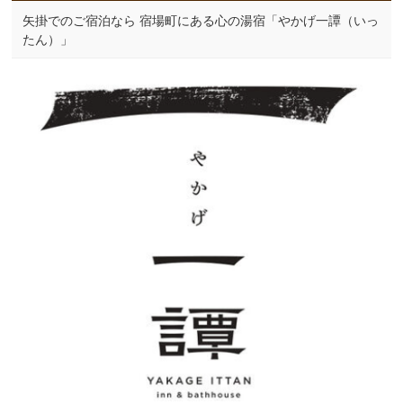
矢掛でのご宿泊なら 宿場町にある心の湯宿「やかげ一譚（いっ
たん）」