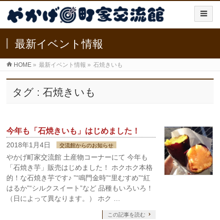
最新イベント情報
HOME
»
最新イベント情報
»
石焼きいも
タグ : 石焼きいも
今年も「石焼きいも」はじめました！
2018年1月4日
交流館からのお知らせ
やかげ町家交流館 土産物コーナーにて 今年も
「石焼き芋」販売はじめました！ ホクホク本格
的！な石焼き芋です♪ ”“鳴門金時”“里むすめ”“紅
はるか”“シルクスイート”など 品種もいろいろ！
（日によって異なります。） ホク …
この記事を読む