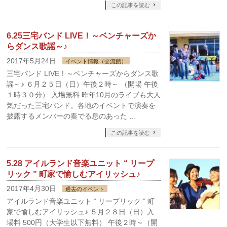
この記事を読む
6.25三宅バンド LIVE！～ベンチャーズか
らダンス歌謡～♪
2017年5月24日
イベント情報（交流館）
三宅バンド LIVE！～ベンチャーズからダンス歌
謡～♪ ６月２５日（日）午後２時～ （開場 午後
１時３０分） 入場無料 昨年10月のライブも大人
気だった三宅バンド。各地のイベントで演奏を
披露するメンバーの奏でる息のあった …
この記事を読む
5.28 アイルランド音楽ユニット “ リープ
リック ” 町家で愉しむアイリッシュ♪
2017年4月30日
過去のイベント
アイルランド音楽ユニット “ リープリック ” 町
家で愉しむアイリッシュ♪ ５月２８日（日）入
場料 500円（大学生以下無料） 午後２時～（開