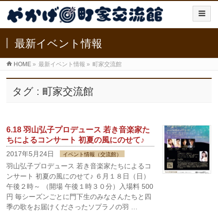
最新イベント情報
HOME
»
最新イベント情報
»
町家交流館
タグ : 町家交流館
6.18 羽山弘子プロデュース 若き音楽家た
ちによるコンサート 初夏の風にのせて♪
2017年5月24日
イベント情報（交流館）
羽山弘子プロデュース 若き音楽家たちによるコ
ンサート 初夏の風にのせて♪ ６月１８日（日）
午後２時～ （開場 午後１時３０分）入場料 500
円 毎シーズンごとに門下生のみなさんたちと四
季の歌をお届けくださったソプラノの羽 …