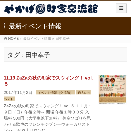
最新イベント情報
HOME
»
最新イベント情報
»
田中幸子
タグ : 田中幸子
11.19 ZaZaの秋の町家でスウィング！ vol.
５
2017年11月2日
イベント情報（交流館）
過去のイ
ベント
ZaZaの秋の町家でスウィング！ vol.５ １１月１
９日（日）午後２時～ 開場 午後１時３０分 入
場料 500円（大学生以下無料） 美空ひばりを思
わせる歌声のフレンチジプシーヴォーカリスト
”Zaza ”が谷山サロンに …