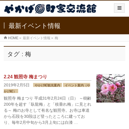
最新イベント情報
HOME
»
最新イベント情報
»
梅
タグ : 梅
2.24 観照寺 梅まつり
2019年2月5日
やかげ町観光案内
イベント案内（や
かげ町）
観照寺 梅まつり 平成31年2月24日（日） ～樹齢
200年を超す「臥龍梅」と「枝垂れ梅」に見とれ
る～ 梅のお寺として有名な観照寺。お寺は車道
から石段を30段ほど登ったところに建ってお
り、毎年2月中旬から3月上旬には白漆 …