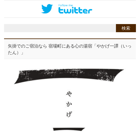
矢掛でのご宿泊なら 宿場町にある心の湯宿「やかげ一譚（いっ
たん）」