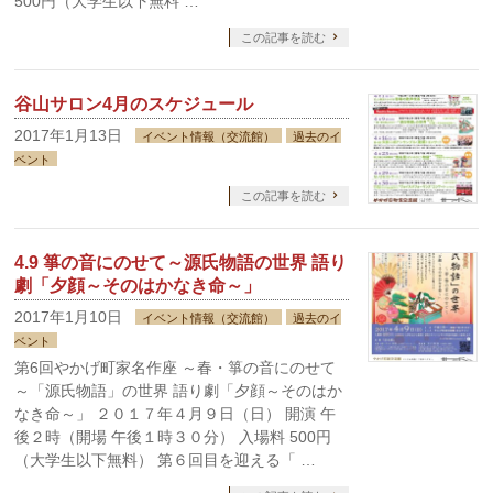
500円（大学生以下無料 …
この記事を読む
谷山サロン4月のスケジュール
2017年1月13日
イベント情報（交流館）
過去のイ
ベント
この記事を読む
4.9 箏の音にのせて～源氏物語の世界 語り
劇「夕顔～そのはかなき命～」
2017年1月10日
イベント情報（交流館）
過去のイ
ベント
第6回やかげ町家名作座 ～春・箏の音にのせて
～「源氏物語」の世界 語り劇「夕顔～そのはか
なき命～」 ２０１７年４月９日（日） 開演 午
後２時（開場 午後１時３０分） 入場料 500円
（大学生以下無料） 第６回目を迎える「 …