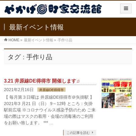
最新イベント情報
HOME
»
最新イベント情報
»
手作り品
タグ : 手作り品
3.21 井原線DE得得市 開催します♫
2021年2月16日
井原線DE得得市
【 毎月第３日曜は 井原線DE得得市＠矢掛駅 】
2021年3 月21 日（日） 9～12時 ところ：矢掛
駅前広場 ※コロナウイルス感染予防のため ご来
場の際はマスクの着用・会場の消毒液のご利用
をお願い致します。 *** …
この記事を読む