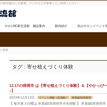
町の観光拠点にも最適。ランチなどお食事にもご利用ください。
やかげ町家交流館 施設案内
館内紹介
谷山サロンイベント
り体験
タグ : 寄せ植えづくり体験
12.17の得得市 は【寄せ植えづくり体験】＆【やかっぴ
♪】
2023年12月13日
イベント情報（交流館）
井原線DE得得市
【 毎月第３日曜は 井原線DE得得市＠矢掛駅 】 井原線DE得得市 1