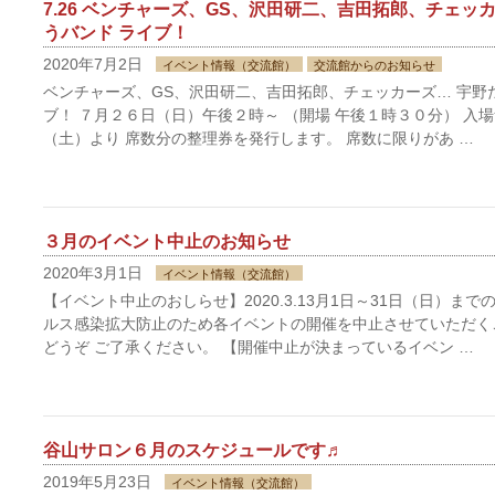
7.26 ベンチャーズ、GS、沢田研二、吉田拓郎、チェッ
うバンド ライブ！
2020年7月2日
イベント情報（交流館）
交流館からのお知らせ
ベンチャーズ、GS、沢田研二、吉田拓郎、チェッカーズ… 宇野
ブ！ ７月２６日（日）午後２時～ （開場 午後１時３０分） 入場
（土）より 席数分の整理券を発行します。 席数に限りがあ …
３月のイベント中止のお知らせ
2020年3月1日
イベント情報（交流館）
【イベント中止のおしらせ】2020.3.13月1日～31日（日）ま
ルス感染拡大防止のため各イベントの開催を中止させていただく
どうぞ ご了承ください。 【開催中止が決まっているイベン …
谷山サロン６月のスケジュールです♬
2019年5月23日
イベント情報（交流館）