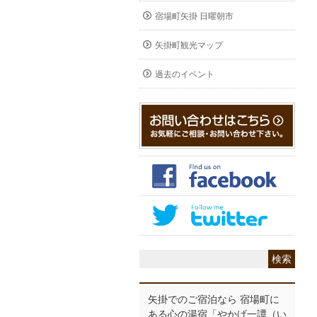
宿場町矢掛 日曜朝市
矢掛町観光マップ
過去のイベント
矢掛でのご宿泊なら 宿場町に
ある心の湯宿「やかげ一譚（い