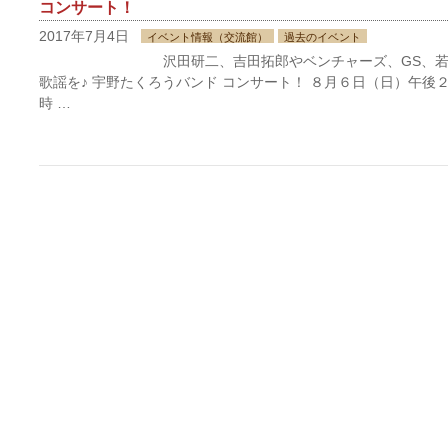
コンサート！
2017年7月4日
イベント情報（交流館）
過去のイベント
沢田研二、吉田拓郎やベンチャーズ、GS、若大将
歌謡を♪ 宇野たくろうバンド コンサート！ ８月６日（日）午後２
時 …