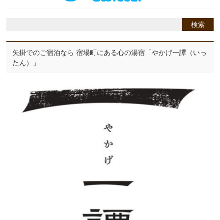
矢掛でのご宿泊なら 宿場町にある心の湯宿「やかげ一譚（いっ
たん）」