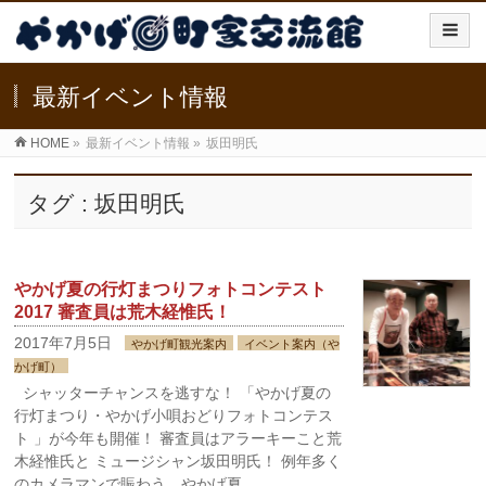
最新イベント情報
HOME
»
最新イベント情報
»
坂田明氏
タグ : 坂田明氏
やかげ夏の行灯まつりフォトコンテスト
2017 審査員は荒木経惟氏！
2017年7月5日
やかげ町観光案内
イベント案内（や
かげ町）
シャッターチャンスを逃すな！ 「やかげ夏の
行灯まつり・やかげ小唄おどりフォトコンテス
ト 」が今年も開催！ 審査員はアラーキーこと荒
木経惟氏と ミュージシャン坂田明氏！ 例年多く
のカメラマンで賑わう、やかげ夏 …