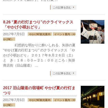
この記事を読む
8.26 “夏の行灯まつり”のクライマックス
「やかげ小唄おどり」
2017年7月5日
やかげ町観光案内
イベント案内（や
かげ町）
幻想的な明かりに酔いしれる、矢掛の夏
“やかげ夏の行灯まつり” のクライマックス 「や
かげ小唄おどり」 ２０１７年８月２６日（土）
と き：１８：００～２１：００ ところ：矢掛
商店街（旧山陽道） …
この記事を読む
2017 旧山陽道の宿場町 やかげ夏の行灯ま
つり
2017年7月5日
やかげ町観光案内
イベント案内（や
かげ町）