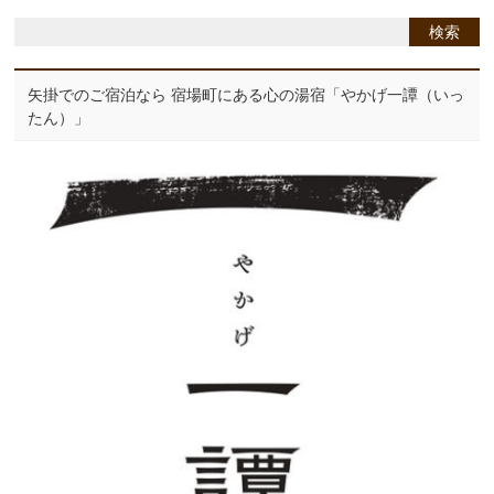
矢掛でのご宿泊なら 宿場町にある心の湯宿「やかげ一譚（いっ
たん）」