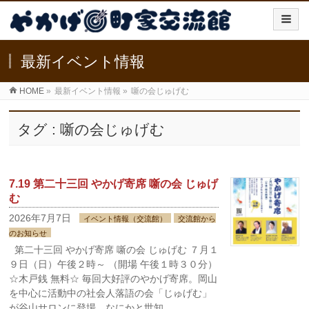
最新イベント情報
HOME
»
最新イベント情報
»
噺の会じゅげむ
タグ : 噺の会じゅげむ
7.19 第二十三回 やかげ寄席 噺の会 じゅげ
む
2026年7月7日
イベント情報（交流館）
交流館から
のお知らせ
第二十三回 やかげ寄席 噺の会 じゅげむ ７月１
９日（日）午後２時～ （開場 午後１時３０分）
☆木戸銭 無料☆ 毎回大好評のやかげ寄席。岡山
を中心に活動中の社会人落語の会「じゅげむ」
が谷山サロンに登場。なにかと世知 …