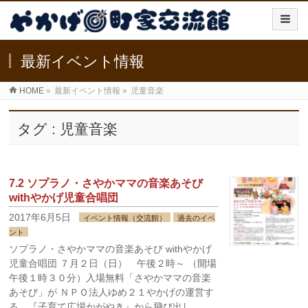
最新イベント情報
HOME
»
最新イベント情報
»
児童音楽
タグ : 児童音楽
7.2 ソプラノ・さやかママの音楽あそび
withやかげ児童合唱団
2017年6月5日
イベント情報（交流館）
過去のイベ
ント
ソプラノ・さやかママの音楽あそび withやかげ
児童合唱団 ７月２日（日） 午後２時～ （開場
午後１時３０分）入場無料「さやかママの音楽
あそび」が ＮＰＯ法人ゆめ２１やかげの運営す
る、『子育て広場かがやき』から飛び出し …