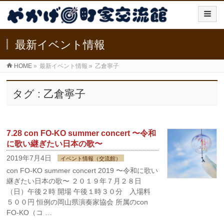
最新イベント情報
HOME
»
最新イベント情報
»
乙倉寧子
タグ : 乙倉寧子
7.28 con FO-KO summer concert 〜令和
に歌い継ぎたい日本の歌〜
2019年7月4日
イベント情報（交流館）
con FO-KO summer concert 2019 〜令和に歌い
継ぎたい日本の歌〜 ２０１９年７月２８日
（日）午後２時 開場 午後１時３０分 入場料
５００円 恒例の岡山県演奏家協会 所属のcon
FO-KO（コ …