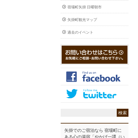
宿場町矢掛 日曜朝市
矢掛町観光マップ
過去のイベント
矢掛でのご宿泊なら 宿場町に
ある心の湯宿「やかげ一譚（い