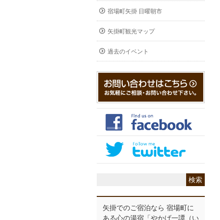
宿場町矢掛 日曜朝市
矢掛町観光マップ
過去のイベント
矢掛でのご宿泊なら 宿場町に
ある心の湯宿「やかげ一譚（い