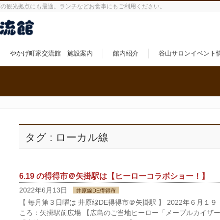
町の観光拠点にも最適。ランチなどお食事にもご利用ください。
やかげ町家交流館 施設案内
館内紹介
谷山サロンイベント
タグ : ローカル線
6.19 の得得市＠矢掛駅は【ヒーローコラボショー！】
2022年6月13日
井原線DE得得市
【 毎月第３日曜は 井原線DE得得市＠矢掛駅 】 2022年６月１９ 
ころ：矢掛駅前広場 【広島のご当地ヒーロー「メープルカイザ