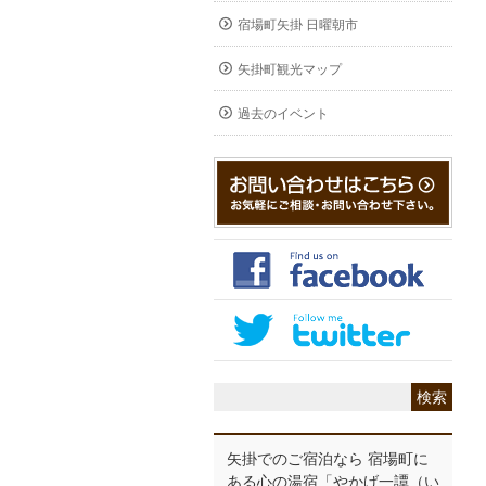
宿場町矢掛 日曜朝市
矢掛町観光マップ
過去のイベント
矢掛でのご宿泊なら 宿場町に
ある心の湯宿「やかげ一譚（い