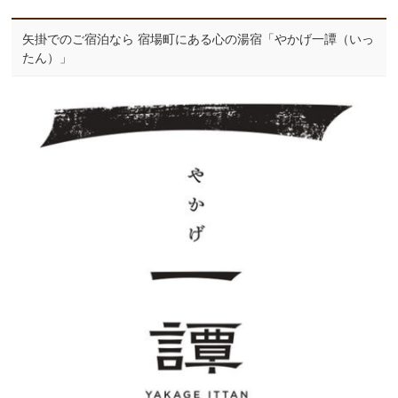
矢掛でのご宿泊なら 宿場町にある心の湯宿「やかげ一譚（いっ
たん）」