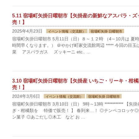
5.11 宿場町矢掛日曜朝市【矢掛産の新鮮なアスパラ・
売！】
2025年4月23日
イベント情報（交流館）
宿場町矢掛 日曜朝市
宿場町矢掛日曜朝市 5月11日（日）８～１２時 （4～10月は 
時間早くなります。） ＠やかげ町家交流館周辺 ***** 今回の目
菜 アスパラガス ズッキーニ etc.. …
3.10 宿場町矢掛日曜朝市【矢掛産 いちご・リーキ・柑
売！】
2024年3月6日
イベント情報（交流館）
宿場町矢掛 日曜朝市
宿場町矢掛日曜朝市 3月10日（日） 9時～13時 ************ 
ぎ・柑橘類を 特価で販売！ 】 春到来…！ ◎テンペコロッケ◎
ン菓子 ◎あごだし◎木工 など お …