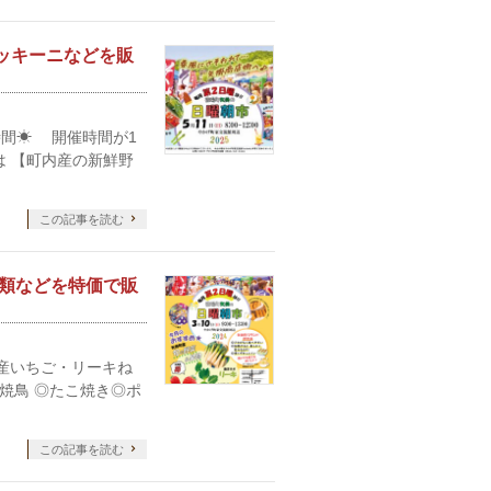
ズッキーニなどを販
夏時間☀ 開催時間が1
玉は 【町内産の新鮮野
この記事を読む
橘類などを特価で販
【矢掛産いちご・リーキね
焼鳥 ◎たこ焼き◎ポ
この記事を読む