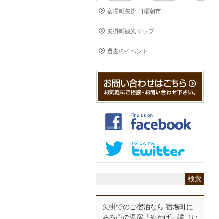
宿場町矢掛 日曜朝市
矢掛町観光マップ
過去のイベント
矢掛でのご宿泊なら 宿場町に
ある心の湯宿「やかげ一譚（い