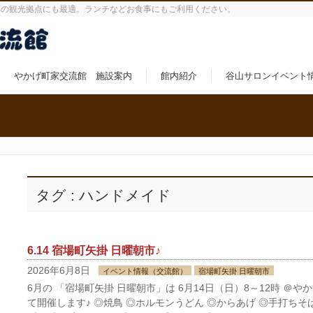
町の観光拠点にも最適。ランチなどお食事にもご利用ください。
やかげ町家交流館 施設案内
館内紹介
谷山サロンイベント
タグ : ハンドメイド
6.14 宿場町矢掛 日曜朝市♪
2026年6月8日
イベント情報（交流館）
宿場町矢掛 日曜朝市
6月の 「宿場町矢掛 日曜朝市」は 6月14日（日）8～12時 ＠や
て開催します♪ ◎焼鳥 ◎ホルモンうどん ◎からあげ ◎手打ちそ