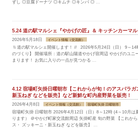
ずし ◎豆腐ドーナツ ◎キムチ ◎キンパ ◎ …
5.24 道の駅マルシェ『やかげの匠』＆ キッチンカーマ
2026年5月18日
イベント情報（交流館）
\\ 道の駅マルシェ開催します！ // 2026年5月24日（日） 9～
のづくり】 開催場所：道の駅山陽道やかげ宿周辺 やかげのユニ
まります！ お気に入りの一点が見つかる …
4.12 宿場町矢掛日曜朝市【これからが旬！のアスパラ
新玉ねぎ などを販売】など新鮮な町内産野菜を販売！
2026年4月8日
イベント情報（交流館）
宿場町矢掛 日曜朝市
宿場町矢掛 日曜朝市 2026年4月12日（日）8～12時 (4～10月
ります） ＠やかげ町家交流館周辺 矢掛町産 旬の野菜 【これか
ス・ ズッキーニ・新玉ねぎ などを販売】 …