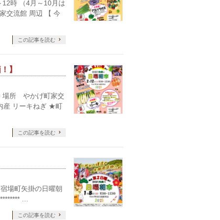
12時 （4月～10月は
交流館 周辺 【 今
この記事を読む
価！】
3時 場所 やかげ町家交
内産 リーキねぎ ★町
この記事を読む
***** 宿場町矢掛の日曜朝
***** …
この記事を読む