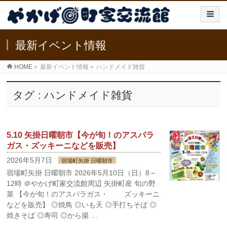
最新イベント情報
HOME
»
最新イベント情報
»
ハンドメイド雑貨
タグ : ハンドメイド雑貨
5.10 矢掛日曜朝市【今が旬！のアスパラ
ガス・ズッキーニなどを販売】
2026年5月7日
宿場町矢掛 日曜朝市
宿場町矢掛 日曜朝市 2026年5月10日（日）8～
12時 ＠やかげ町家交流館周辺 矢掛町産 旬の野
菜 【今が旬！のアスパラガス・ ズッキーニ
などを販売】 ◎焼鳥 ◎いも天 ◎手打ちそば ◎
焼きそば ◎寿司 ◎から揚 …