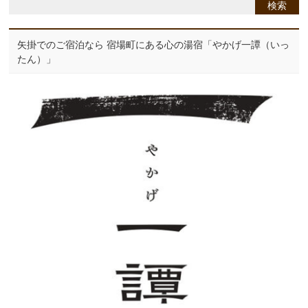
矢掛でのご宿泊なら 宿場町にある心の湯宿「やかげ一譚（いっ
たん）」