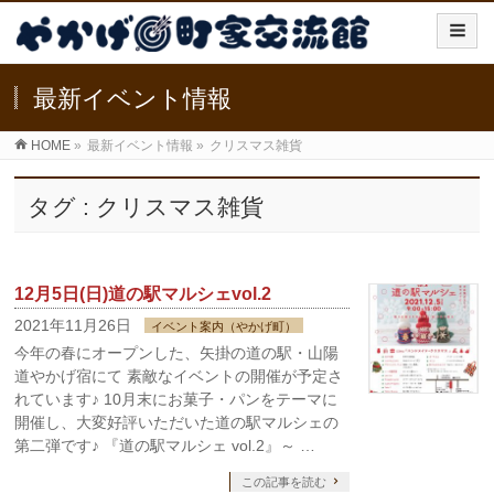
最新イベント情報
HOME
»
最新イベント情報
»
クリスマス雑貨
タグ : クリスマス雑貨
12月5日(日)道の駅マルシェvol.2
2021年11月26日
イベント案内（やかげ町）
今年の春にオープンした、矢掛の道の駅・山陽
道やかげ宿にて 素敵なイベントの開催が予定さ
れています♪ 10月末にお菓子・パンをテーマに
開催し、大変好評いただいた道の駅マルシェの
第二弾です♪ 『道の駅マルシェ vol.2』～ …
この記事を読む