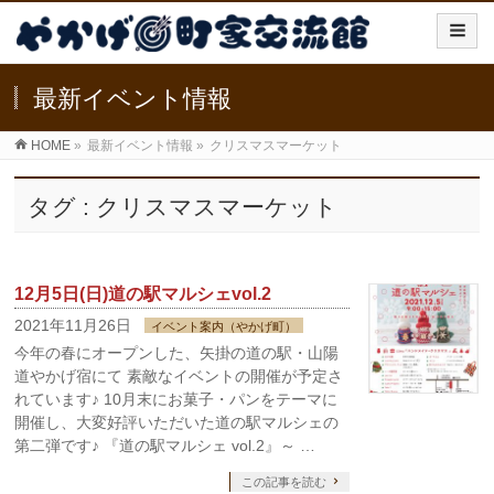
最新イベント情報
HOME
»
最新イベント情報
»
クリスマスマーケット
タグ : クリスマスマーケット
12月5日(日)道の駅マルシェvol.2
2021年11月26日
イベント案内（やかげ町）
今年の春にオープンした、矢掛の道の駅・山陽
道やかげ宿にて 素敵なイベントの開催が予定さ
れています♪ 10月末にお菓子・パンをテーマに
開催し、大変好評いただいた道の駅マルシェの
第二弾です♪ 『道の駅マルシェ vol.2』～ …
この記事を読む